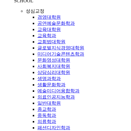
SCHOOL
성심교정
경영대학원
공연예술문화학과
교육대학원
교육학과
교회법대학원
글로벌지식경영대학원
미디어기술콘텐츠학과
문화영성대학원
사회복지대학원
상담심리대학원
생명과학과
생활문화학과
예술미디어융합학과
의료인공지능학과
일반대학원
종교학과
중독학과
의류학과
패션디자인학과