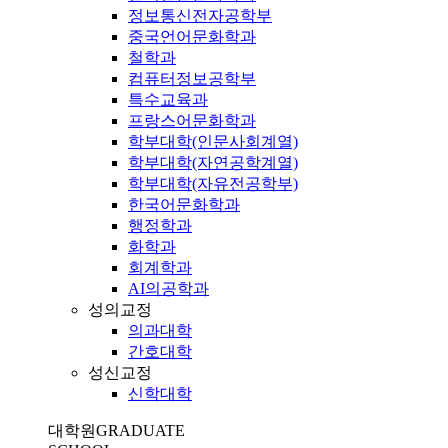
정보통신전자공학부
중국언어문화학과
철학과
컴퓨터정보공학부
특수교육과
프랑스어문화학과
학부대학(인문사회계열)
학부대학(자연공학계열)
학부대학(자유전공학부)
한국어문화학과
행정학과
화학과
회계학과
AI의공학과
성의교정
의과대학
간호대학
성신교정
신학대학
대학원
GRADUATE