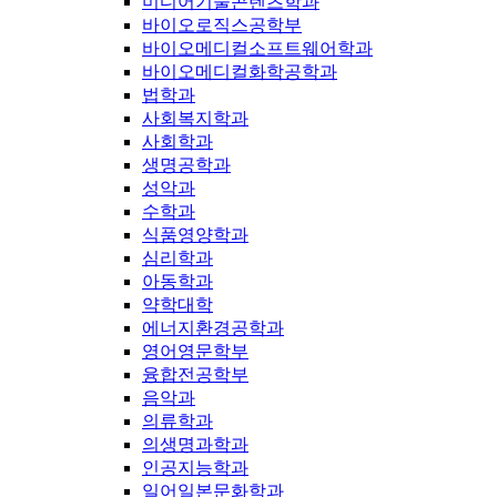
미디어기술콘텐츠학과
바이오로직스공학부
바이오메디컬소프트웨어학과
바이오메디컬화학공학과
법학과
사회복지학과
사회학과
생명공학과
성악과
수학과
식품영양학과
심리학과
아동학과
약학대학
에너지환경공학과
영어영문학부
융합전공학부
음악과
의류학과
의생명과학과
인공지능학과
일어일본문화학과