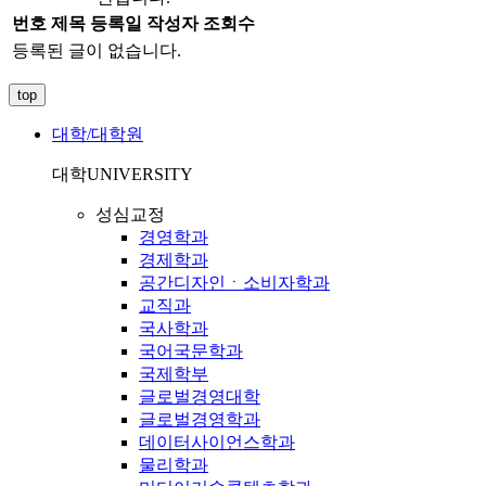
번호
제목
등록일
작성자
조회수
등록된 글이 없습니다.
top
대학/대학원
대학
UNIVERSITY
성심교정
경영학과
경제학과
공간디자인ㆍ소비자학과
교직과
국사학과
국어국문학과
국제학부
글로벌경영대학
글로벌경영학과
데이터사이언스학과
물리학과