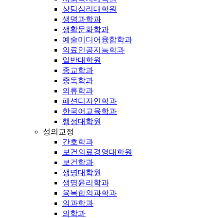
상담심리대학원
생명과학과
생활문화학과
예술미디어융합학과
의료인공지능학과
일반대학원
종교학과
중독학과
의류학과
패션디자인학과
한국어교육학과
행정대학원
성의교정
간호학과
보건의료경영대학원
보건학과
생명대학원
생명윤리학과
융복합의과학과
의과학과
의학과