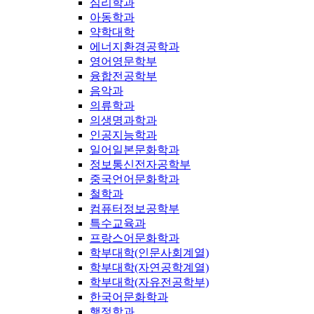
심리학과
아동학과
약학대학
에너지환경공학과
영어영문학부
융합전공학부
음악과
의류학과
의생명과학과
인공지능학과
일어일본문화학과
정보통신전자공학부
중국언어문화학과
철학과
컴퓨터정보공학부
특수교육과
프랑스어문화학과
학부대학(인문사회계열)
학부대학(자연공학계열)
학부대학(자유전공학부)
한국어문화학과
행정학과