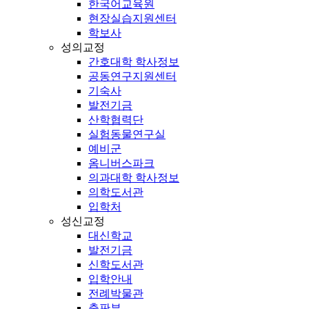
한국어교육원
현장실습지원센터
학보사
성의교정
간호대학 학사정보
공동연구지원센터
기숙사
발전기금
산학협력단
실험동물연구실
예비군
옴니버스파크
의과대학 학사정보
의학도서관
입학처
성신교정
대신학교
발전기금
신학도서관
입학안내
전례박물관
출판부