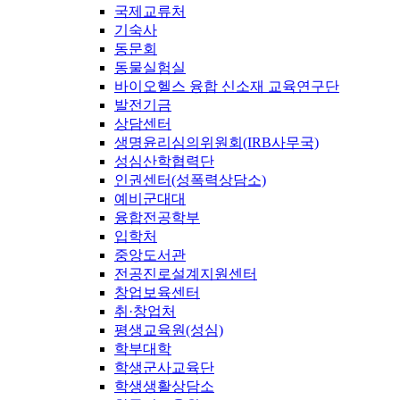
국제교류처
기숙사
동문회
동물실험실
바이오헬스 융합 신소재 교육연구단
발전기금
상담센터
생명윤리심의위원회(IRB사무국)
성심산학협력단
인권센터(성폭력상담소)
예비군대대
융합전공학부
입학처
중앙도서관
전공진로설계지원센터
창업보육센터
취·창업처
평생교육원(성심)
학부대학
학생군사교육단
학생생활상담소