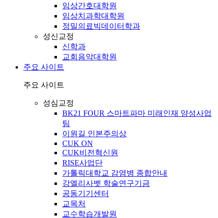
임상간호대학원
임상치과학대학원
정밀의료빅데이터학과
성신교정
신학과
교회음악대학원
주요 사이트
주요 사이트
성심교정
BK21 FOUR 스마트파마 미래인재 양성사업
팀
이원길 인본주의상
CUK ON
CUK비전혁신원
RISE사업단
가톨릭대학교 감염병 종합안내
강엘리사벳 학술연구기금
공동기기센터
교목처
교수학습개발원