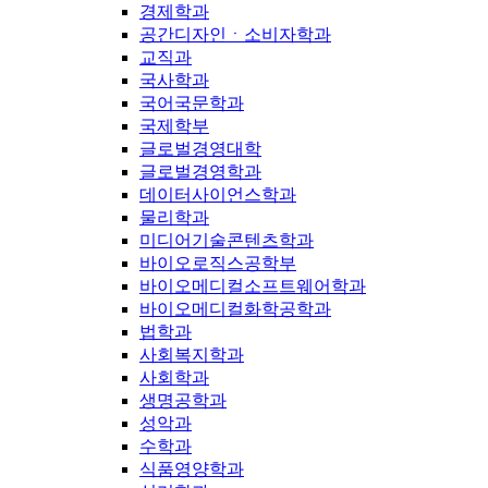
경제학과
공간디자인ㆍ소비자학과
교직과
국사학과
국어국문학과
국제학부
글로벌경영대학
글로벌경영학과
데이터사이언스학과
물리학과
미디어기술콘텐츠학과
바이오로직스공학부
바이오메디컬소프트웨어학과
바이오메디컬화학공학과
법학과
사회복지학과
사회학과
생명공학과
성악과
수학과
식품영양학과