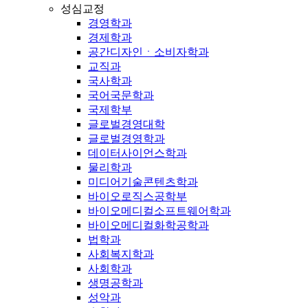
성심교정
경영학과
경제학과
공간디자인ㆍ소비자학과
교직과
국사학과
국어국문학과
국제학부
글로벌경영대학
글로벌경영학과
데이터사이언스학과
물리학과
미디어기술콘텐츠학과
바이오로직스공학부
바이오메디컬소프트웨어학과
바이오메디컬화학공학과
법학과
사회복지학과
사회학과
생명공학과
성악과