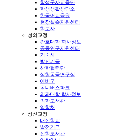
학생군사교육단
학생생활상담소
한국어교육원
현장실습지원센터
학보사
성의교정
간호대학 학사정보
공동연구지원센터
기숙사
발전기금
산학협력단
실험동물연구실
예비군
옴니버스파크
의과대학 학사정보
의학도서관
입학처
성신교정
대신학교
발전기금
신학도서관