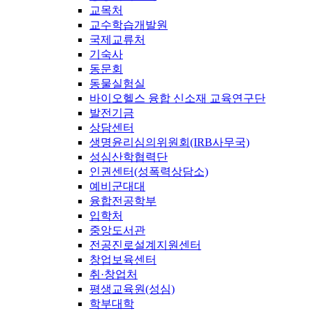
교목처
교수학습개발원
국제교류처
기숙사
동문회
동물실험실
바이오헬스 융합 신소재 교육연구단
발전기금
상담센터
생명윤리심의위원회(IRB사무국)
성심산학협력단
인권센터(성폭력상담소)
예비군대대
융합전공학부
입학처
중앙도서관
전공진로설계지원센터
창업보육센터
취·창업처
평생교육원(성심)
학부대학