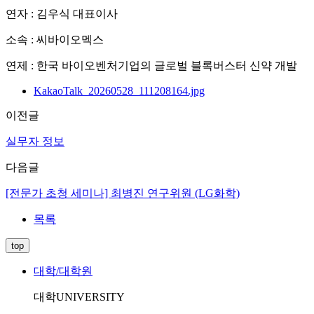
연자 : 김우식 대표이사
소속 : 씨바이오멕스
연제 : 한국 바이오벤처기업의 글로벌 블록버스터 신약 개발
KakaoTalk_20260528_111208164.jpg
이전글
실무자 정보
다음글
[전문가 초청 세미나] 최병진 연구위원 (LG화학)
목록
top
대학/대학원
대학
UNIVERSITY