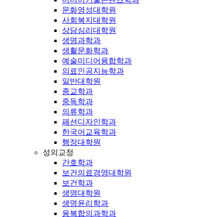
문화영성대학원
사회복지대학원
상담심리대학원
생명과학과
생활문화학과
예술미디어융합학과
의료인공지능학과
일반대학원
종교학과
중독학과
의류학과
패션디자인학과
한국어교육학과
행정대학원
성의교정
간호학과
보건의료경영대학원
보건학과
생명대학원
생명윤리학과
융복합의과학과