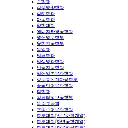
수학과
식품영양학과
심리학과
아동학과
약학대학
에너지환경공학과
영어영문학부
융합전공학부
음악과
의류학과
의생명과학과
인공지능학과
일어일본문화학과
정보통신전자공학부
중국언어문화학과
철학과
컴퓨터정보공학부
특수교육과
프랑스어문화학과
학부대학(인문사회계열)
학부대학(자연공학계열)
학부대학(자유전공학부)