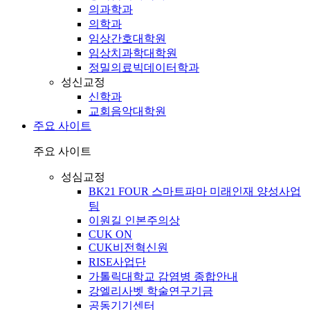
의과학과
의학과
임상간호대학원
임상치과학대학원
정밀의료빅데이터학과
성신교정
신학과
교회음악대학원
주요 사이트
주요 사이트
성심교정
BK21 FOUR 스마트파마 미래인재 양성사업
팀
이원길 인본주의상
CUK ON
CUK비전혁신원
RISE사업단
가톨릭대학교 감염병 종합안내
강엘리사벳 학술연구기금
공동기기센터