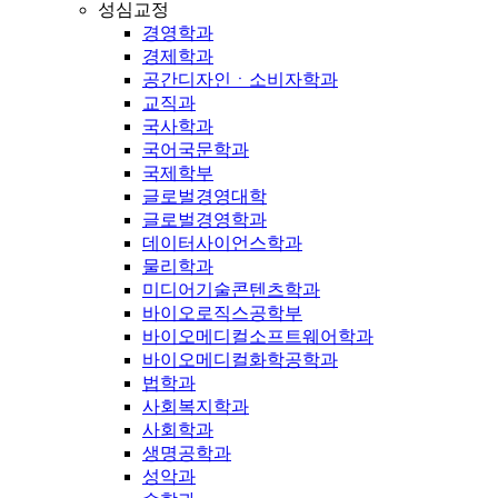
성심교정
경영학과
경제학과
공간디자인ㆍ소비자학과
교직과
국사학과
국어국문학과
국제학부
글로벌경영대학
글로벌경영학과
데이터사이언스학과
물리학과
미디어기술콘텐츠학과
바이오로직스공학부
바이오메디컬소프트웨어학과
바이오메디컬화학공학과
법학과
사회복지학과
사회학과
생명공학과
성악과