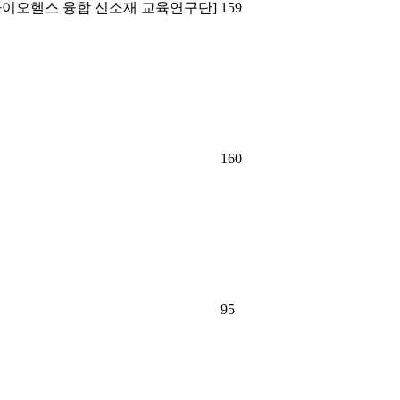
[바이오헬스 융합 신소재 교육연구단]
159
160
95