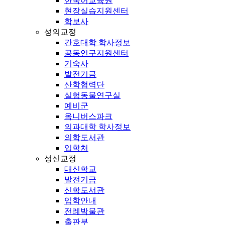
한국어교육원
현장실습지원센터
학보사
성의교정
간호대학 학사정보
공동연구지원센터
기숙사
발전기금
산학협력단
실험동물연구실
예비군
옴니버스파크
의과대학 학사정보
의학도서관
입학처
성신교정
대신학교
발전기금
신학도서관
입학안내
전례박물관
출판부