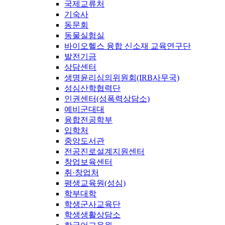
국제교류처
기숙사
동문회
동물실험실
바이오헬스 융합 신소재 교육연구단
발전기금
상담센터
생명윤리심의위원회(IRB사무국)
성심산학협력단
인권센터(성폭력상담소)
예비군대대
융합전공학부
입학처
중앙도서관
전공진로설계지원센터
창업보육센터
취·창업처
평생교육원(성심)
학부대학
학생군사교육단
학생생활상담소