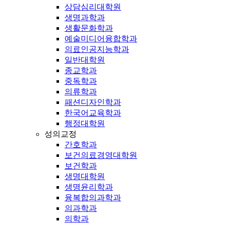
상담심리대학원
생명과학과
생활문화학과
예술미디어융합학과
의료인공지능학과
일반대학원
종교학과
중독학과
의류학과
패션디자인학과
한국어교육학과
행정대학원
성의교정
간호학과
보건의료경영대학원
보건학과
생명대학원
생명윤리학과
융복합의과학과
의과학과
의학과