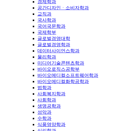
경제학과
공간디자인ㆍ소비자학과
교직과
국사학과
국어국문학과
국제학부
글로벌경영대학
글로벌경영학과
데이터사이언스학과
물리학과
미디어기술콘텐츠학과
바이오로직스공학부
바이오메디컬소프트웨어학과
바이오메디컬화학공학과
법학과
사회복지학과
사회학과
생명공학과
성악과
수학과
식품영양학과
심리학과