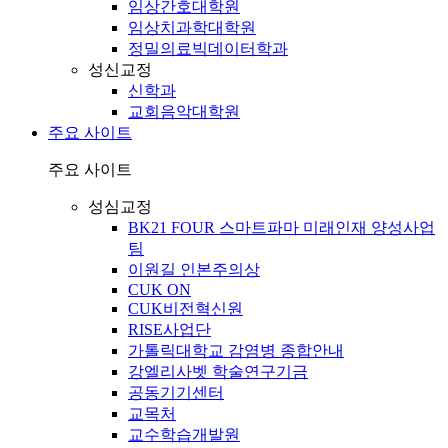
임상간호대학원
임상치과학대학원
정밀의료빅데이터학과
성신교정
신학과
교회음악대학원
주요 사이트
주요 사이트
성심교정
BK21 FOUR 스마트파마 미래인재 양성사업
팀
이원길 인본주의상
CUK ON
CUK비전혁신원
RISE사업단
가톨릭대학교 감염병 종합안내
강엘리사벳 학술연구기금
공동기기센터
교목처
교수학습개발원